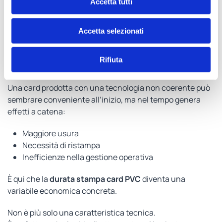
svantaggi: il vero parametro
Accetta tutti
è il costo nel tempo
Accetta selezionati
Uno degli errori più diffusi è fermarsi al costo iniziale.
Rifiuta
Nel mondo reale, la differenza la fa il
costo di esercizio
.
Una card prodotta con una tecnologia non coerente può
sembrare conveniente all’inizio, ma nel tempo genera
effetti a catena:
Maggiore usura
Necessità di ristampa
Inefficienze nella gestione operativa
È qui che la
durata stampa card PVC
diventa una
variabile economica concreta.
Non è più solo una caratteristica tecnica.