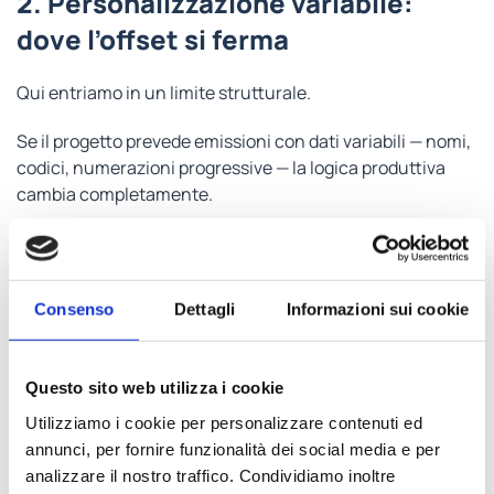
2. Personalizzazione variabile:
dove l’offset si ferma
Qui entriamo in un limite strutturale.
Se il progetto prevede emissioni con dati variabili — nomi,
codici, numerazioni progressive — la logica produttiva
cambia completamente.
Non si tratta più di replicare uno standard, ma di gestire
una variabilità.
Consenso
Dettagli
Informazioni sui cookie
È esattamente il terreno della
stampa digitale card PVC
.
La distinzione è netta: mentre l’offset lavora per
uniformità, il digitale lavora per differenziazione. Ecco
Questo sito web utilizza i cookie
perché la
differenza tra stampa offset e digitale card
non è una questione di qualità, ma di funzione.
Utilizziamo i cookie per personalizzare contenuti ed
annunci, per fornire funzionalità dei social media e per
analizzare il nostro traffico. Condividiamo inoltre