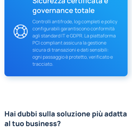
Sicurezza certificata e
governance totale
Controlli antifrode, log completi e policy
configurabili garantiscono conformità
agli standard IT e GDPR. La piattaforma
PCI compliant assicura la gestione
sicura di transazioni e dati sensibili:
ogni passaggio è protetto, verificato e
tracciato.
Hai dubbi sulla soluzione più adatta
al tuo business?