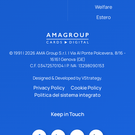
Welfare
Estero
© 1991 |
2026
AMA Group S.r.l. | Via Al Ponte Polcevera, 8/16 -
16161 Genova (GE)
C.F. 03472570104 | P. IVA: 13298090153
Designed & Developed by
VStrategy.
Privacy Policy
Cookie Policy
Politica del sistema integrato
Keep in Touch