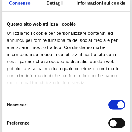
Consenso
Dettagli
Informazioni sui cookie
Travel e Crocieristico
Questo sito web utilizza i cookie
Operare nel settore turistico significa lavorare in
ambienti complessi, con volumi elevati e standard di
Utilizziamo i cookie per personalizzare contenuti ed
sicurezza rigorosi.
annunci, per fornire funzionalità dei social media e per
analizzare il nostro traffico. Condividiamo inoltre
Le nostre soluzioni integrano:
informazioni sul modo in cui utilizzi il nostro sito con i
nostri partner che si occupano di analisi dei dati web,
Produzione industriale di card personalizzate e
pubblicità e social media, i quali potrebbero combinarle
sicure
con altre informazioni che hai fornito loro o che hanno
Tecnologie RFID, NFC e contactless
raccolto dal tuo utilizzo dei loro servizi.
Integrazione con sistemi gestionali e piattaforme di
bordo
Selezione
Sicurezza dei dati certificata (ISO 27001, EMV
Necessari
del
compliant)
consenso
Soluzioni modulari e scalabili
Preferenze
La card per gli operatori del settore turistico non è solo un