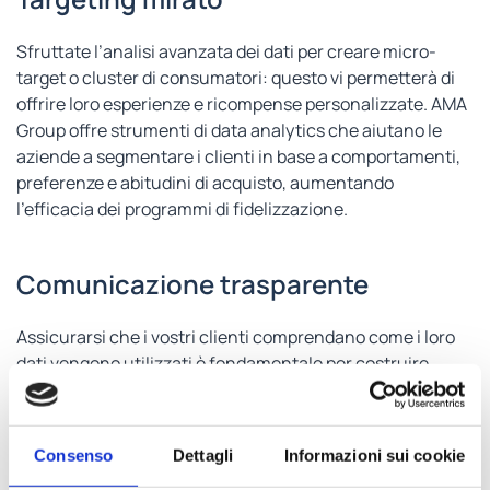
Sfruttate l’analisi avanzata dei dati per creare micro-
target o cluster di consumatori: questo vi permetterà di
offrire loro esperienze e ricompense personalizzate. AMA
Group offre strumenti di data analytics che aiutano le
aziende a segmentare i clienti in base a comportamenti,
preferenze e abitudini di acquisto, aumentando
l’efficacia dei programmi di fidelizzazione.
Comunicazione trasparente
Assicurarsi che i vostri clienti comprendano come i loro
dati vengono utilizzati è fondamentale per costruire
fiducia. Noi di AMA Group supportiamo le aziende nella
creazione di politiche di privacy chiare e nella
comunicazione trasparente con i clienti, garantendo
Consenso
Dettagli
Informazioni sui cookie
sempre che il valore dello scambio di dati sia evidente e