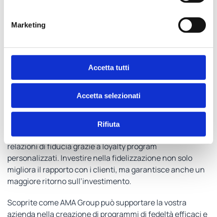
tecnologie emergenti come la realtà aumentata e la
realtà virtuale consentirà alle aziende di creare
Marketing
esperienze sempre più immersive in grado di
coinvolgere nel profondo i consumatori​​.
Analisi dei dati e insight predittivi
: l’analisi dei big
data e gli insight predittivi diventeranno strumenti
Accetta tutti
fondamentali per comprendere meglio i
comportamenti dei clienti e prendere decisioni
Accetta selezionati
informate​​.
Le aziende che desiderano mantenere un vantaggio
Rifiuta
competitivo devono focalizzarsi sulla creazione di
relazioni di fiducia grazie a loyalty program
personalizzati. Investire nella fidelizzazione non solo
migliora il rapporto con i clienti, ma garantisce anche un
maggiore ritorno sull’investimento.
Scoprite come AMA Group può supportare la vostra
azienda nella creazione di programmi di fedeltà efficaci e