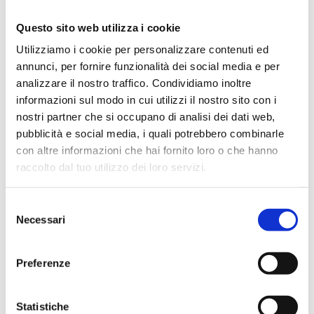
apprezzato dai consumatori.
Questo sito web utilizza i cookie
Il futuro della customer
Utilizziamo i cookie per personalizzare contenuti ed
annunci, per fornire funzionalità dei social media e per
relation
analizzare il nostro traffico. Condividiamo inoltre
informazioni sul modo in cui utilizzi il nostro sito con i
Il futuro delle relazioni con i clienti e consumatori sarà
nostri partner che si occupano di analisi dei dati web,
scandito da una combinazione di cambiamenti nelle
pubblicità e social media, i quali potrebbero combinarle
aspettative dei consumatori, innovazioni tecnologiche e
con altre informazioni che hai fornito loro o che hanno
nuove strategie di marketing omnichannel.
raccolto dal tuo utilizzo dei loro servizi.
Tra i principali trend emergenti troviamo:
Selezione
Necessari
del
Omnicanalità e integrazione dei touchpoint fisici e
consenso
digitali
: le aziende dovranno far convergere ed
integrare senza soluzione di continuità tutti i punti di
Preferenze
contatto con i clienti, garantendo ai propri clienti
un’esperienza omnicanale fluida e coerente.
Statistiche
Esperienze cliente immersive
: l’utilizzo di