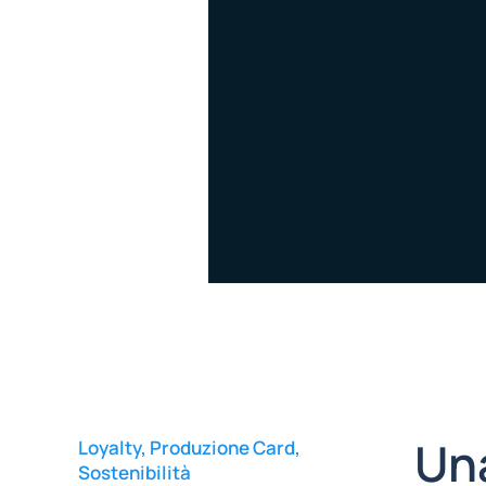
Una
Loyalty
,
Produzione Card
,
Sostenibilità