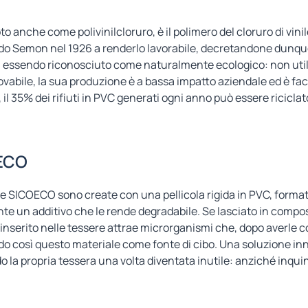
oto anche come polivinilcloruro, è il polimero del cloruro di vin
o Semon nel 1926 a renderlo lavorabile, decretandone dunque l
ti, essendo riconosciuto come
naturalmente ecologico
: non uti
vabile, la sua produzione è a bassa impatto aziendale ed è fac
, il 35% dei rifiuti in PVC generati ogni anno può essere riciclat
ECO
e SICOECO sono create con una pellicola rigida in PVC, format
e un additivo che le rende degradabile. Se lasciato in compos
inserito nelle tessere attrae microrganismi che, dopo averle co
ndo così questo materiale come fonte di cibo. Una soluzione i
o la propria tessera una volta diventata inutile: anziché inq