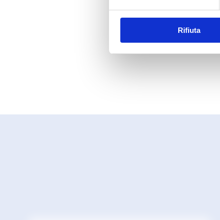
Rifiuta
Prece