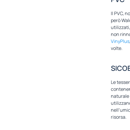
Il PVC, n
però Wald
utilizza
non rinno
VinyPlus
volte.
SICO
Le tesser
contenent
naturale 
utilizza
nell’umid
risorsa.