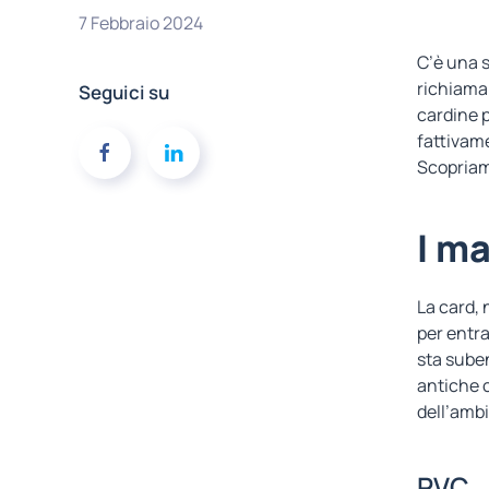
7 Febbraio 2024
C’è una s
richiama
Seguici su
cardine p
fattivame
Scopriamo
I ma
La card, 
per entra
sta suben
antiche c
dell’ambi
PVC