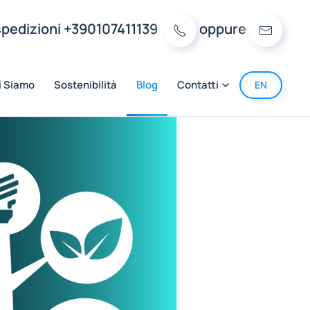
 spedizioni +390107411139
oppure
i Siamo
Sostenibilità
Blog
Contatti
EN