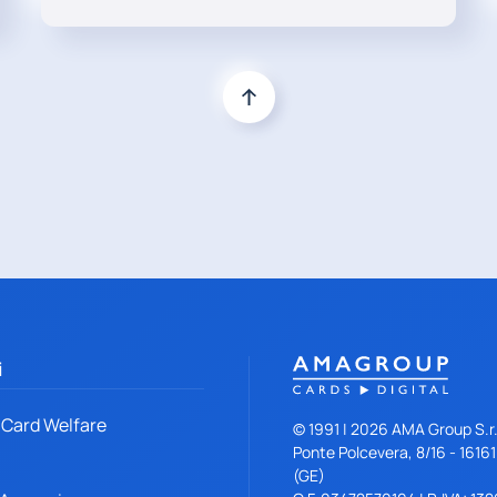
i
t Card Welfare
© 1991 |
2026
AMA Group S.r.l.
Ponte Polcevera, 8/16 - 1616
(GE)