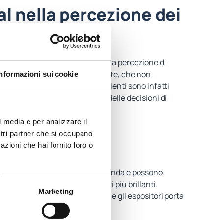
al nella percezione dei
gio dell’ambiente, ma anche della percezione di
e la sostenibilità delle sue scelte, che non
Informazioni sui cookie
di un’azienda sul mercato. I clienti sono infatti
i un’azienda influenzano il 70% delle decisioni di
ali.
l media e per analizzare il
ostri partner che si occupano
ffetto wow
azioni che hai fornito loro o
 costruiti ad hoc per la tua azienda e possono
n stampa serigrafica, per colori più brillanti.
Marketing
ezione per le gift card, il carrier e gli espositori porta