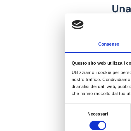
Una
tuoi
L’adozion
un’impres
Consenso
coinvolgo
sempre pi
Questo sito web utilizza i c
acquisto 
Utilizziamo i cookie per perso
nostro traffico. Condividiamo 
Le 
di analisi dei dati web, pubbl
che hanno raccolto dal tuo uti
Tutte le 
Selezione
essere st
Necessari
del
Valorizza
consenso
gift.
Scopri tu