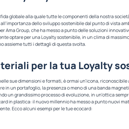
fida globale alla quale tutte le componenti della nostra socie
 all’importanza dello
sviluppo sostenibile
dal punto di vista a
er Ama Group, che ha messo a punto delle soluzioni innovative 
nte optare per una Loyalty sostenibile, in un clima di massimo 
 assieme tutti i dettagli di questa svolta.
teriali per la tua Loyalty so
nelle sue dimensioni e formati,
è ormai un’icona, riconoscibile a
re in un portafoglio,
la presenza o meno di
una banda magnetica
do un grandissimo processo di evoluzione, in un’ottica sempre
ard in plastica: il nuovo millennio ha messo a punto nuovi mat
ente. Ecco alcuni esempi per le tue ecocard: