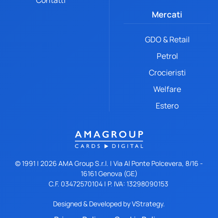
Contatti
Mercati
GDO & Retail
Petrol
Crocieristi
Welfare
Estero
© 1991 |
2026
AMA Group S.r.l. | Via Al Ponte Polcevera, 8/16 -
16161 Genova (GE)
C.F. 03472570104 | P. IVA: 13298090153
Designed & Developed by
VStrategy.