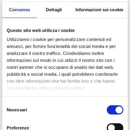
maggiore cash flow, carte non redente oppure acquisti di
importi maggiori rispetto al valore della gift, un aumento
Consenso
Dettagli
Informazioni sui cookie
del tasso di conversione.
Piattaforma web multicanale per gestire la card virtuale.
Questo sito web utilizza i cookie
Utilizziamo i cookie per personalizzare contenuti ed
Nella fase due è stato sviluppato un vero e proprio
annunci, per fornire funzionalità dei social media e per
programma multicanale che integra il servizio di e-
analizzare il nostro traffico. Condividiamo inoltre
commerce alla produzione fisica della Gift card.
informazioni sul modo in cui utilizzi il nostro sito con i
nostri partner che si occupano di analisi dei dati web,
Nasce così la Gattinoni Travel
pubblicità e social media, i quali potrebbero combinarle
con altre informazioni che hai fornito loro o che hanno
card virtuale.
raccolto dal tuo utilizzo dei loro servizi.
Grazie alla sua circolarità la card, (acquistabile presso il
Selezione
sito www.gattinonitravelcard.it ), è spendibile online e
Necessari
del
presso tutti i pdv, sia quelli di proprietà che gli affiliati.
consenso
Gattinoni e Ama Group hanno lavorato in forte sintonia,
Preferenze