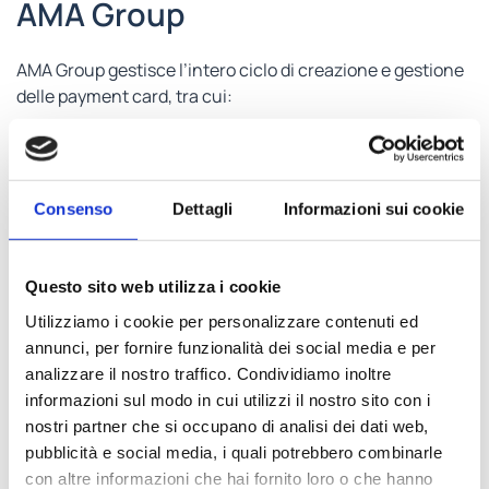
AMA Group
AMA Group gestisce l’intero ciclo di creazione e gestione
delle payment card, tra cui:
Progettazione tecnica
. Design funzionale, sviluppo
del chip e personalizzazione completa. Offriamo
inoltre la possibilità di integrare le vostre card fisiche
Consenso
Dettagli
Informazioni sui cookie
e digitali attraverso lo sviluppo di Wallet e
autorizzativo
, per pagamenti sempre sicuri.
Produzione e branding
. Realizzazione di card
Questo sito web utilizza i cookie
completamente brandizzate e studiate per garantire
Utilizziamo i cookie per personalizzare contenuti ed
massimo valore funzionale ed estetico e aumentare il
annunci, per fornire funzionalità dei social media e per
customer engagement.
analizzare il nostro traffico. Condividiamo inoltre
Logistica integrata
. Elaborazione giornaliera dei dati
informazioni sul modo in cui utilizzi il nostro sito con i
dei nuovi correntisti e normalizzazione dei file.
nostri partner che si occupano di analisi dei dati web,
pubblicità e social media, i quali potrebbero combinarle
Risultati concreti per la GDO
con altre informazioni che hai fornito loro o che hanno