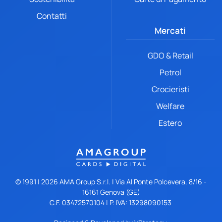
Contatti
Mercati
GDO & Retail
Petrol
Crocieristi
Welfare
Estero
© 1991 |
2026
AMA Group S.r.l. | Via Al Ponte Polcevera, 8/16 -
16161 Genova (GE)
C.F. 03472570104 | P. IVA: 13298090153