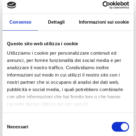
organizzata. AMA Group: il partner strategico per
innovare la monetica nella GDO Con oltre trent’anni di
esperienza nel settore, AMA Group si distingue nella
Consenso
Dettagli
Informazioni sui cookie
produzione e...
Questo sito web utilizza i cookie
Continua a leggere
Utilizziamo i cookie per personalizzare contenuti ed
annunci, per fornire funzionalità dei social media e per
analizzare il nostro traffico. Condividiamo inoltre
informazioni sul modo in cui utilizzi il nostro sito con i
nostri partner che si occupano di analisi dei dati web,
pubblicità e social media, i quali potrebbero combinarle
con altre informazioni che hai fornito loro o che hanno
raccolto dal tuo utilizzo dei loro servizi.
Selezione
Necessari
del
consenso